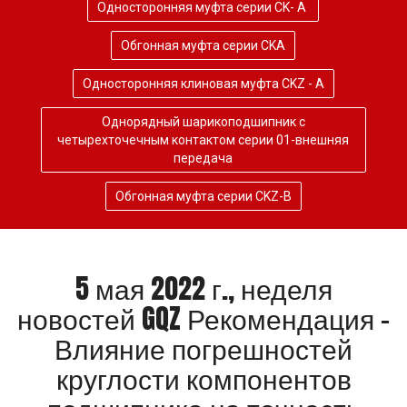
Односторонняя муфта серии CK- A
Обгонная муфта серии CKA
Односторонняя клиновая муфта CKZ - A
Однорядный шарикоподшипник с
четырехточечным контактом серии 01-внешняя
передача
Обгонная муфта серии CKZ-B
5 мая 2022 г., неделя
новостей GQZ Рекомендация -
Влияние погрешностей
круглости компонентов