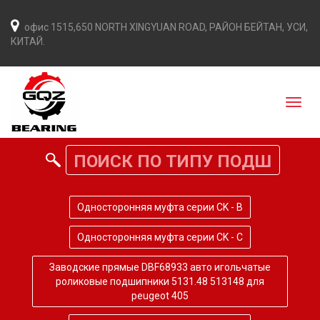
офис 1515,650 NORTH XINGYUAN ROAD, РАЙОН БЕЙТАН, УСИ,
КИТАЙ.
Односторонняя муфта серии CK - B
Односторонняя муфта серии CK - C
Заводские прямые DBF68933 авто игольчатые
роликовые подшипники 5131.48 513148 для
peugeot 405