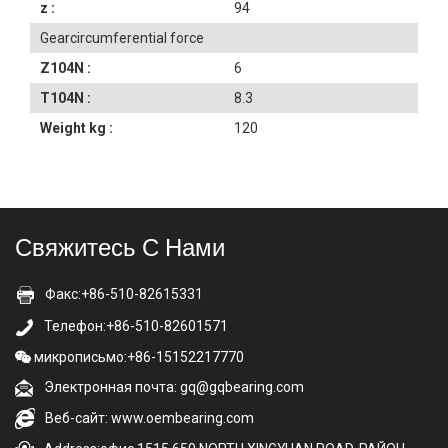
z :
94
Gearcircumferential force
Z104N :
6
T104N :
8.3
Weight kg :
120
Свяжитесь С Нами
Факс:+86-510-82615331
Телефон:+86-510-82601571
микрописьмо:+86-15152217770
Электронная почта: gq@gqbearing.com
Веб-сайт: www.oembearing.com