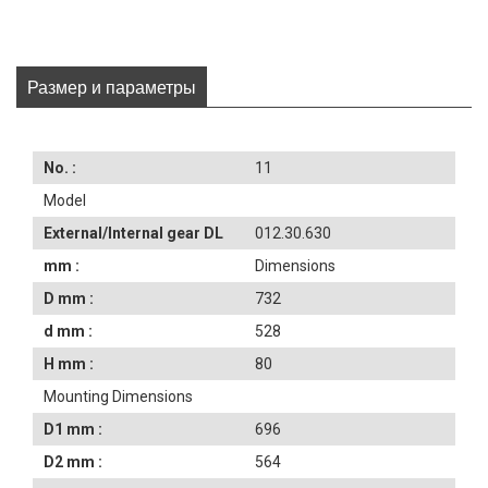
Размер и параметры
No. :
11
Model
External/Internal gear DL
012.30.630
mm :
Dimensions
D mm :
732
d mm :
528
H mm :
80
Mounting Dimensions
D1 mm :
696
D2 mm :
564