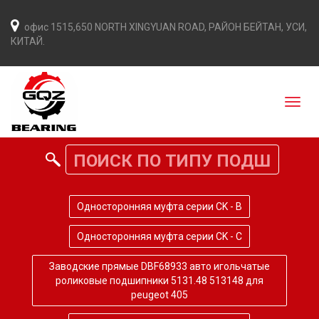
офис 1515,650 NORTH XINGYUAN ROAD, РАЙОН БЕЙТАН, УСИ,
КИТАЙ.
Односторонняя муфта серии CK - B
Односторонняя муфта серии CK - C
Заводские прямые DBF68933 авто игольчатые
роликовые подшипники 5131.48 513148 для
peugeot 405