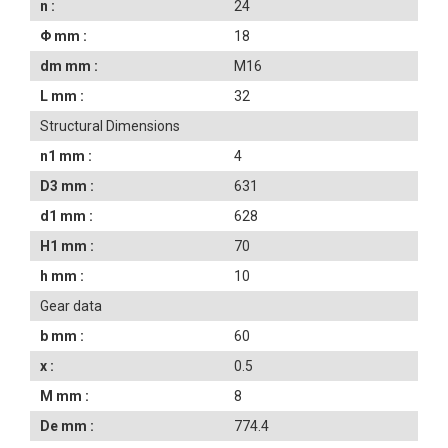
n :
24
Φ mm :
18
dm mm :
M16
L mm :
32
Structural Dimensions
n1 mm :
4
D3 mm :
631
d1 mm :
628
H1 mm :
70
h mm :
10
Gear data
b mm :
60
x :
0.5
M mm :
8
De mm :
774.4