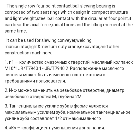
The single row four point contact ball slewing bearing is
composed of two seat rings,which design in compact structure
and light weight,steel ball contact with the circular at four point,it
can bear the axial force,radial force and the tilting moment at the
same time.
It can be used for slewing conveyer,welding
manipulator,light&medium duty crane,excavator,and other
construction machinery.
1. n1 — количество смазочных отверстий, масляный колпачок
M10*1JB/T7940.1~JB/T7940.2. Расположение масляного
ниппеля может быть изменено в соответствии с
требованиями пользователя.
2. N-Φ можно заменить на резьбовое отверстие, диаметр
резьбового отверстия M, глубина 2M.
3. Тангенциальное усилие зуба в форме является
максимальным усилием зуба, номинальное тангенциальное
усилие зуба составляет 1/2 от максимального.
4. «К» — коэффициент уменьшения дополнения.