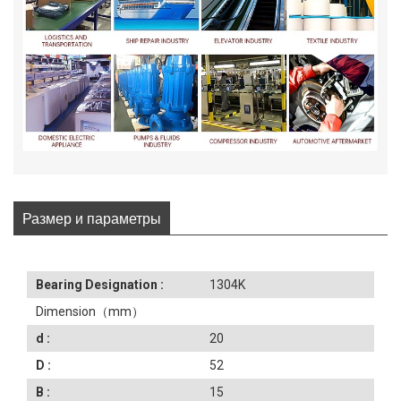
Размер и параметры
Bearing Designation :
1304K
Dimension（mm）
d :
20
D :
52
B :
15