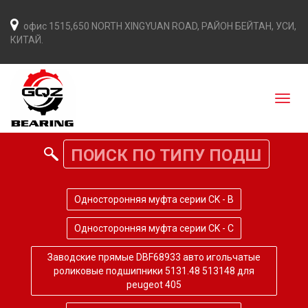
офис 1515,650 NORTH XINGYUAN ROAD, РАЙОН БЕЙТАН, УСИ,
КИТАЙ.
Односторонняя муфта серии CK - B
Односторонняя муфта серии CK - C
Заводские прямые DBF68933 авто игольчатые
роликовые подшипники 5131.48 513148 для
peugeot 405