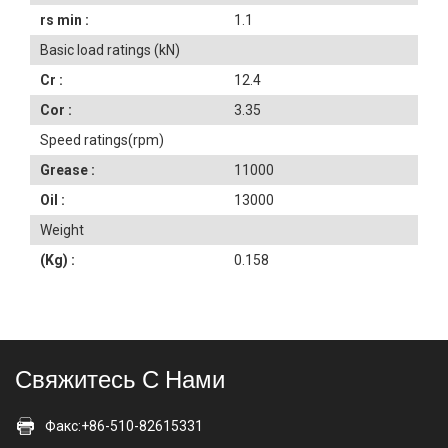
rs min :
1.1
Basic load ratings (kN)
Cr :
12.4
Cor :
3.35
Speed ratings(rpm)
Grease :
11000
Oil :
13000
Weight
(Kg) :
0.158
Свяжитесь С Нами
Факс:+86-510-82615331