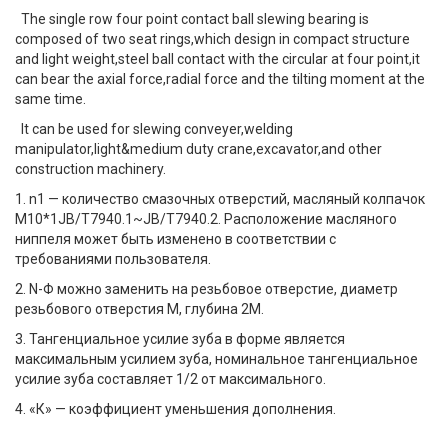
The single row four point contact ball slewing bearing is
composed of two seat rings,which design in compact structure
and light weight,steel ball contact with the circular at four point,it
can bear the axial force,radial force and the tilting moment at the
same time.
It can be used for slewing conveyer,welding
manipulator,light&medium duty crane,excavator,and other
construction machinery.
1. n1 — количество смазочных отверстий, масляный колпачок
M10*1JB/T7940.1~JB/T7940.2. Расположение масляного
ниппеля может быть изменено в соответствии с
требованиями пользователя.
2. N-Φ можно заменить на резьбовое отверстие, диаметр
резьбового отверстия M, глубина 2M.
3. Тангенциальное усилие зуба в форме является
максимальным усилием зуба, номинальное тангенциальное
усилие зуба составляет 1/2 от максимального.
4. «К» — коэффициент уменьшения дополнения.