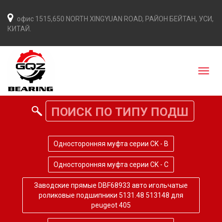
офис 1515,650 NORTH XINGYUAN ROAD, РАЙОН БЕЙТАН, УСИ,
КИТАЙ.
Односторонняя муфта серии CK - B
Односторонняя муфта серии CK - C
Заводские прямые DBF68933 авто игольчатые
роликовые подшипники 5131.48 513148 для
peugeot 405