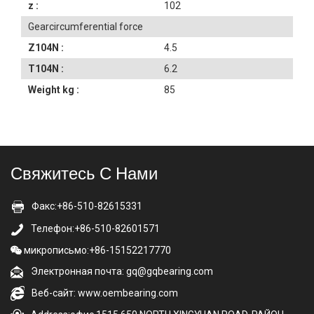
z :
102
Gearcircumferential force
Z104N :
4.5
T104N :
6.2
Weight kg :
85
Свяжитесь С Нами
Факс:+86-510-82615331
Телефон:+86-510-82601571
микрописьмо:+86-15152217770
Электронная почта: gq@gqbearing.com
Веб-сайт: www.oembearing.com