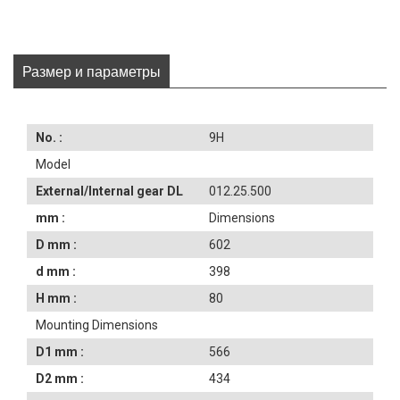
Размер и параметры
No. :
9H
Model
External/Internal gear DL
012.25.500
mm :
Dimensions
D mm :
602
d mm :
398
H mm :
80
Mounting Dimensions
D1 mm :
566
D2 mm :
434